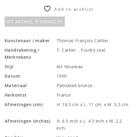
Add to wishlist
DIT ARTIKEL IS VERKOCHT
Kunstenaar / maker
Thomas François Cartier.
Handtekening /
T. Cartier . Foudry seal.
Merktekens
Stijl
Art Nouveau
Datum
1900
Materiaal
Patinated bronze.
Herkomst
France
Afmetingen (cm)
H. 16.5 cm x L. 11 cm. x W. 5,5 cm.
Afmetingen (inches)
H. 6.5 inch x L. 4.3 inch x W. 2.2
inch.