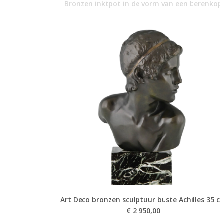
Bronzen inktpot in de vorm van een berenko
Art Deco bronzen sculptuur buste Achilles 35 
€
2 950,00