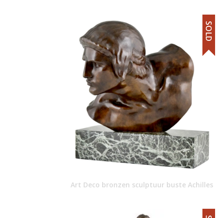
SOLD
Art Deco bronzen sculptuur buste Achilles