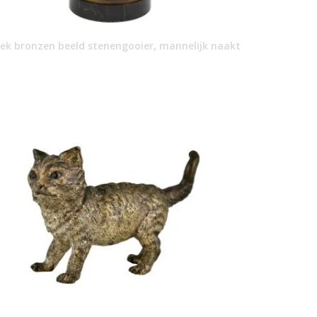
iek bronzen beeld stenengooier, mannelijk naakt