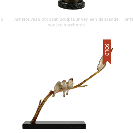
do
Art Nouveau bronzen sculptuur van een dansende
Ant
naakte bacchante
SOLD