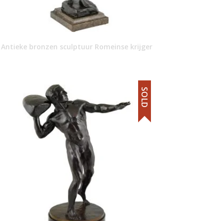
Antieke bronzen sculptuur Romeinse krijger
SOLD