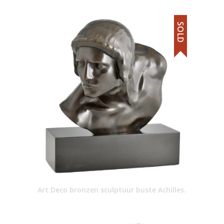
SOLD
Art Deco bronzen sculptuur buste Achilles.