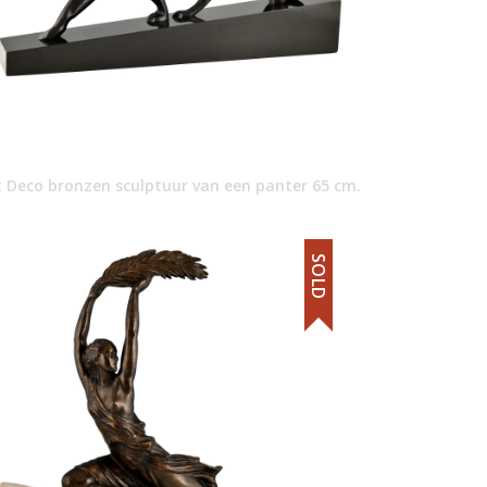
t Deco bronzen sculptuur van een panter 65 cm.
SOLD