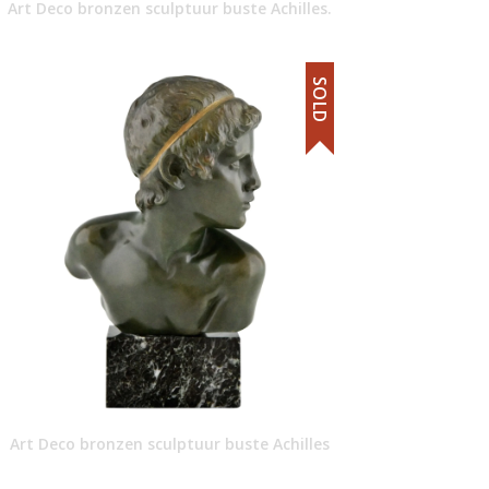
Art Deco bronzen sculptuur buste Achilles.
SOLD
Art Deco bronzen sculptuur buste Achilles