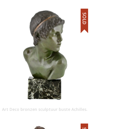
SOLD
Art Deco bronzen sculptuur buste Achilles.