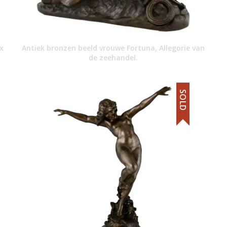
x
Antiek bronzen beeld vrouwe Fortuna, Allegorie van
de zeehandel.
SOLD