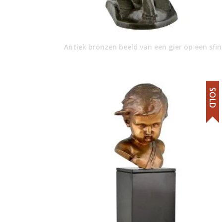
Antiek bronzen beeld van een gier op een sfin
SOLD