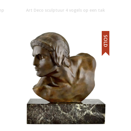
mp
Art Deco sculptuur 4 vogels op een tak
SOLD