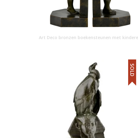
Art Deco bronzen boekensteunen met kinder
SOLD