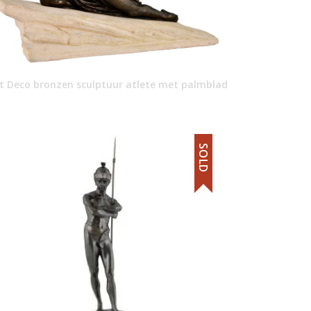
t Deco bronzen sculptuur atlete met palmblad
SOLD