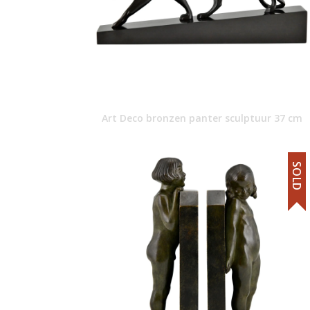
Art Deco bronzen panter sculptuur 37 cm
SOLD