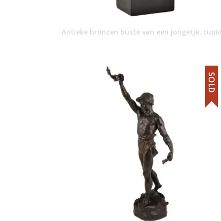
Antieke bronzen buste van een jongetje, cupi
SOLD