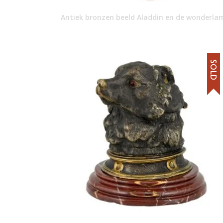
Antiek bronzen beeld Aladdin en de wonderla
SOLD