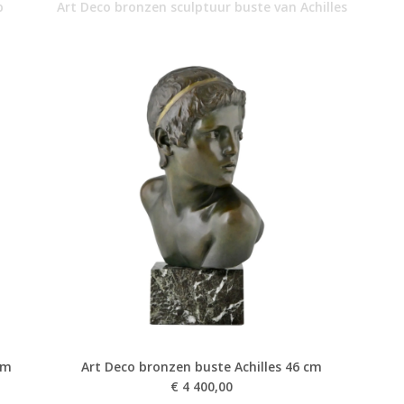
p
Art Deco bronzen sculptuur buste van Achilles
cm
Art Deco bronzen buste Achilles 46 cm
€
4 400,00