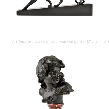
Art Deco bronzen sculptuur van een panter 37 cm
Ar