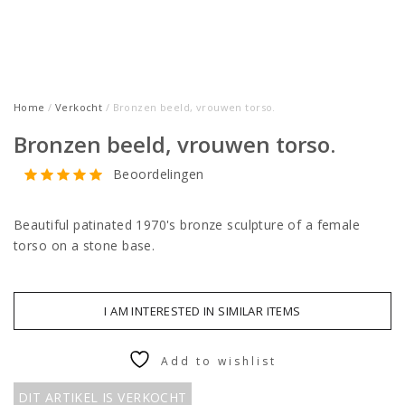
Home
/
Verkocht
/ Bronzen beeld, vrouwen torso.
Bronzen beeld, vrouwen torso.
Beoordelingen
Beautiful patinated 1970's bronze sculpture of a female
torso on a stone base.
I AM INTERESTED IN SIMILAR ITEMS
Add to wishlist
DIT ARTIKEL IS VERKOCHT