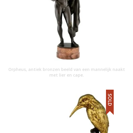
Orpheus, antiek bronzen beeld van een mannelijk naakt
met lier en cape.
SOLD