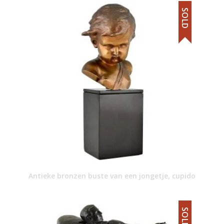
SOLD
Antieke bronzen buste van een jongetje, cupido
SOLD