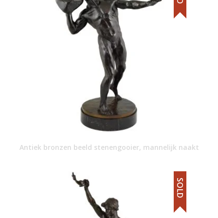
Antiek bronzen beeld stenengooier, mannelijk naakt
SOLD