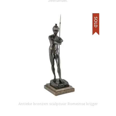
zeehandel.
SOLD
Antieke bronzen sculptuur Romeinse krijger