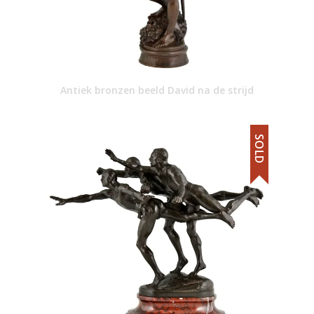
Antiek bronzen beeld David na de strijd
SOLD