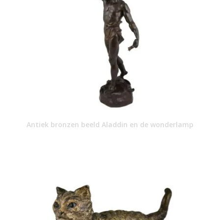
Antiek bronzen beeld Aladdin en de wonderlamp