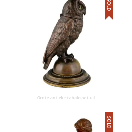
SOLD
Grote antieke tabakspot uil
SOLD