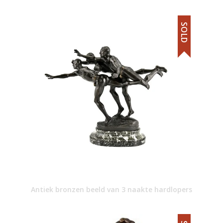
SOLD
Antiek bronzen beeld van 3 naakte hardlopers