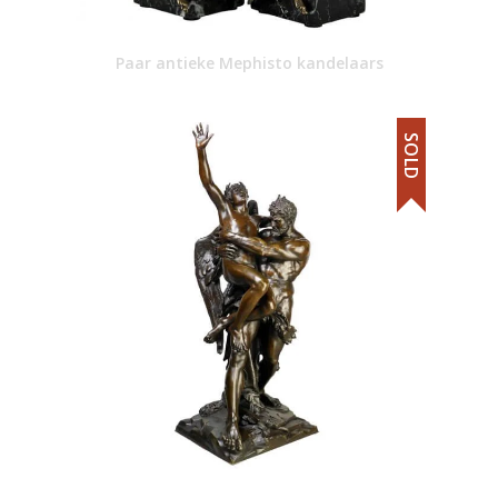
Paar antieke Mephisto kandelaars
SOLD