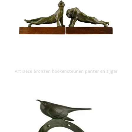
Art Deco bronzen boekensteunen panter en tijger