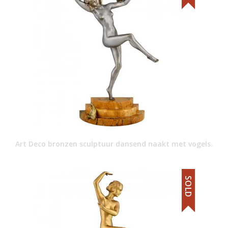
Art Deco bronzen sculptuur dansend naakt met vogels.
SOLD