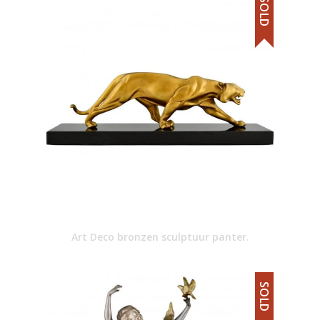
SOLD
Art Deco bronzen sculptuur panter.
SOLD