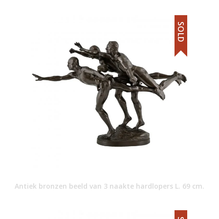
SOLD
Antiek bronzen beeld van 3 naakte hardlopers L. 69 cm.