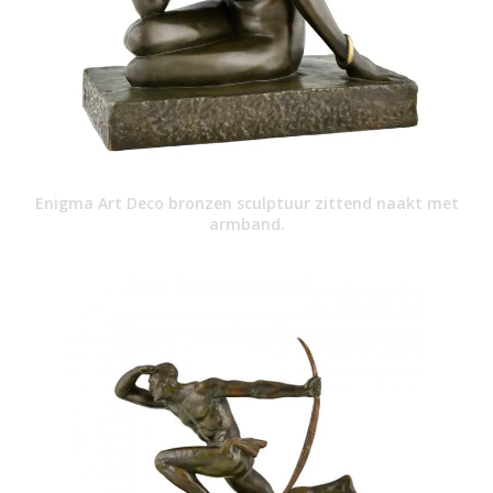
Enigma Art Deco bronzen sculptuur zittend naakt met
armband.