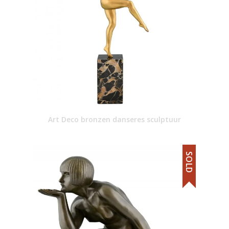
Art Deco bronzen danseres sculptuur
SOLD