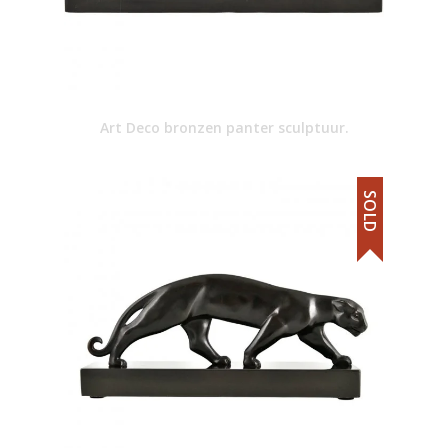
Art Deco bronzen panter sculptuur.
SOLD