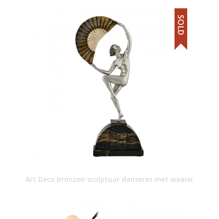
SOLD
Art Deco bronzen sculptuur danseres met waaier