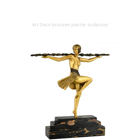
Art Deco bronzen panter sculptuur