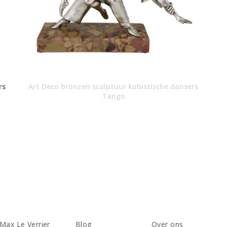
rs
Art Deco bronzen sculptuur kubistische dansers
Tango
Max Le Verrier
Blog
Over ons