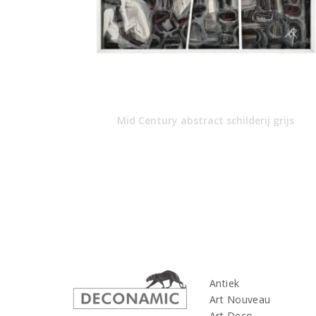
Mid Century abstract schilderij grijs
Antiek
Art Nouveau
Art Deco