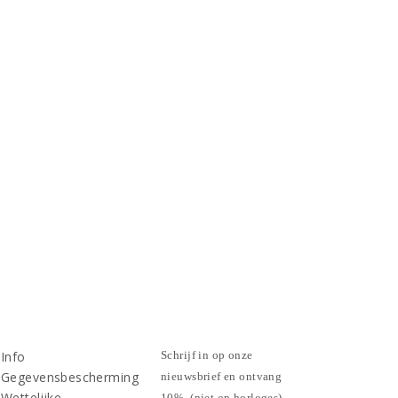
Info
Schrijf in op onze
Gegevensbescherming
nieuwsbrief en ontvang
Wettelijke
10%. (niet op horloges)