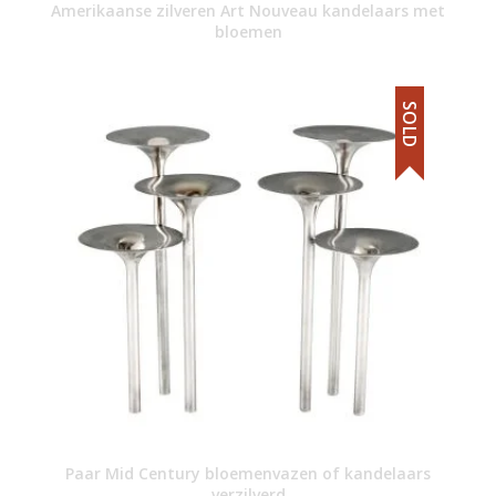
Amerikaanse zilveren Art Nouveau kandelaars met
bloemen
SOLD
Paar Mid Century bloemenvazen of kandelaars
verzilverd