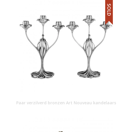
SOLD
Paar verzilverd bronzen Art Nouveau kandelaars