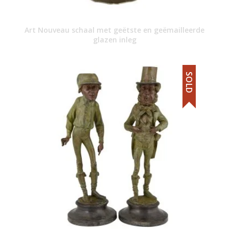
Art Nouveau schaal met geëtste en geëmailleerde
glazen inleg
SOLD