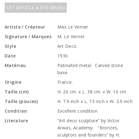
CET ARTICLE A ÉTÉ VENDU
Artiste / Créateur
Max Le Verrier
Signature / Marques
M. Le Verrier.
Style
Art Deco.
Date
1930.
Matériau
Patinated metal. Carved stone
base.
Origine
France.
Taille (cm)
H. 20 cm. x L. 38 cm. x W. 10 cm.
Taille (pouces)
H. 7.9 inch x L. 15 inch x W. 3.9 inch
Condition
Excellent condition
Literature
“Art deco sculpture” by Victor
Arwas, Academy. “Bronzes,
sculptors and founders” by H.