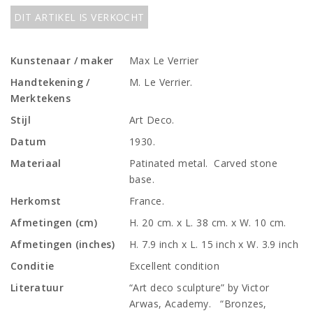
DIT ARTIKEL IS VERKOCHT
Kunstenaar / maker
Max Le Verrier
Handtekening /
M. Le Verrier.
Merktekens
Stijl
Art Deco.
Datum
1930.
Materiaal
Patinated metal. Carved stone
base.
Herkomst
France.
Afmetingen (cm)
H. 20 cm. x L. 38 cm. x W. 10 cm.
Afmetingen (inches)
H. 7.9 inch x L. 15 inch x W. 3.9 inch
Conditie
Excellent condition
Literatuur
“Art deco sculpture” by Victor
Arwas, Academy. “Bronzes,