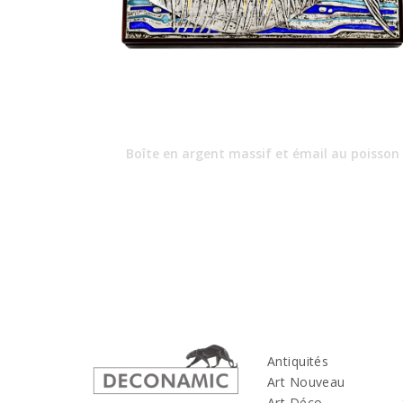
Boîte en argent massif et émail au poisson
Antiquités
Art Nouveau
Art Déco