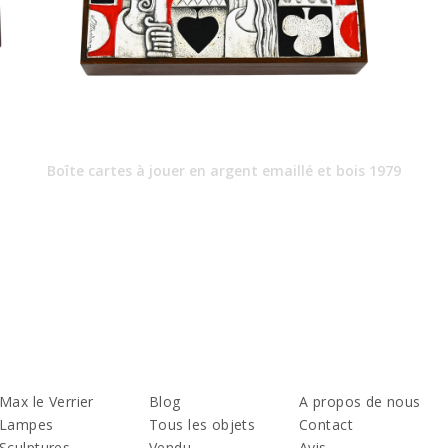
Boîte cartes à jouer en argent emaillé et bois 1979
Max le Verrier
Blog
A propos de nous
Lampes
Tous les objets
Contact
Sculptures
Vendu
Avis