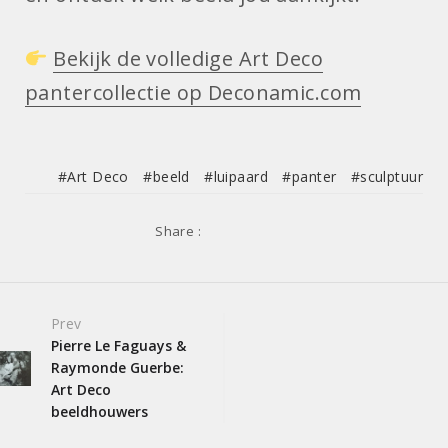
Bekijk de volledige Art Deco
pantercollectie op Deconamic.com
Art Deco
beeld
luipaard
panter
sculptuur
Share :
Post
Prev
Pierre Le Faguays &
navigation
Raymonde Guerbe:
Art Deco
beeldhouwers