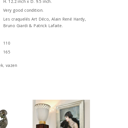
H. 12.2 inch x D. 9.5 inch.
Very good condition.
Les craquelés Art Déco, Alain René Hardy,
Bruno Giardi & Patrick Lafaite.
110
n
165
ek
,
vazen