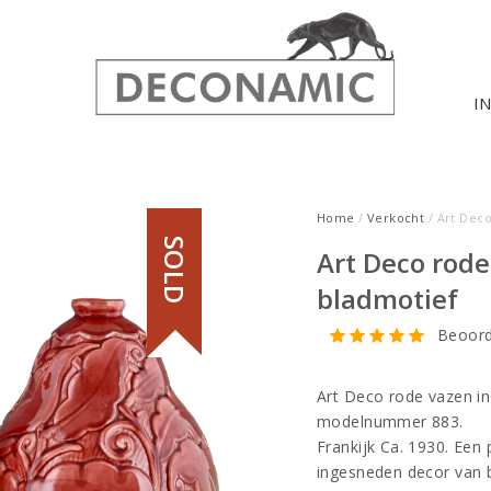
I
Home
/
Verkocht
/ Art Dec
SOLD
Art Deco rod
bladmotief
Beoord
Art Deco rode vazen i
modelnummer 883.
Frankijk Ca. 1930. Een
ingesneden decor van 