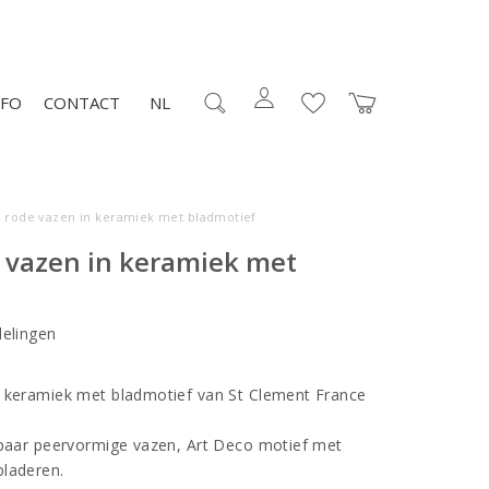
NFO
CONTACT
NL
o rode vazen in keramiek met bladmotief
e vazen in keramiek met
elingen
n keramiek met bladmotief van St Clement France
 paar peervormige vazen, Art Deco motief met
bladeren.