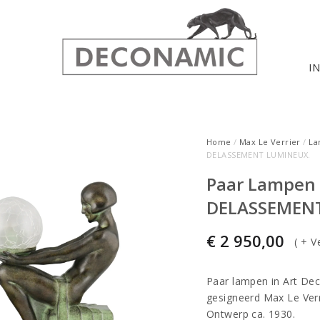
I
Home
/
Max Le Verrier
/
La
DELASSEMENT LUMINEUX.
Paar Lampen i
DELASSEMEN
€
2 950,00
(
+ V
Paar lampen in Art De
gesigneerd Max Le Verr
Ontwerp ca. 1930.