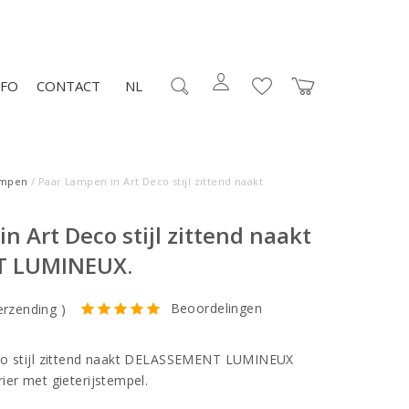
NFO
CONTACT
NL
mpen
/ Paar Lampen in Art Deco stijl zittend naakt
n Art Deco stijl zittend naakt
T LUMINEUX.
Beoordelingen
erzending
)
co stijl zittend naakt DELASSEMENT LUMINEUX
ier met gieterijstempel.