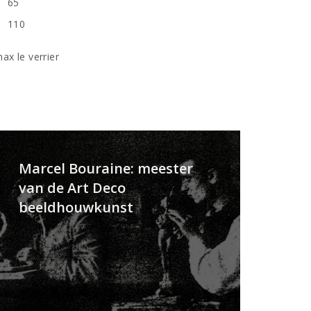
65
n
110
ax le verrier
Marcel Bouraine: meester
van de Art Deco
beeldhouwkunst