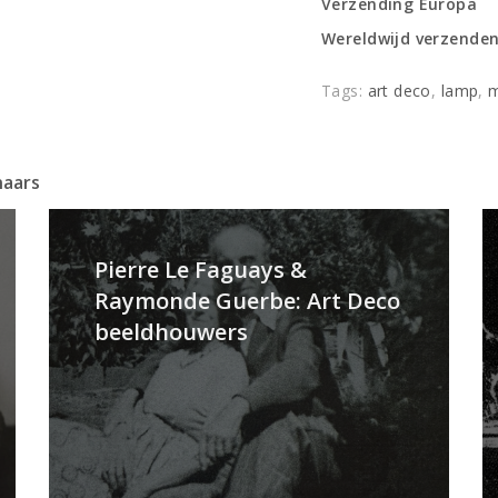
Verzending Europa
Wereldwijd verzende
Tags:
art deco
,
lamp
,
m
naars
Pierre Le Faguays &
Raymonde Guerbe: Art Deco
beeldhouwers