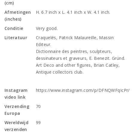
(cm)
Afmetingen
H. 6.7 inch x L. 4.1 inch x W. 4.1 inch.
(inches)
Conditie
Very good.
Literatuur
Craquelés, Patrick Malaureille, Massin
Editeur.
Dictionnaire des peintres, sculpteurs,
dessinateurs et graveurs, E. Benezit. Gründ.
Art Deco and other figures, Brian Catley,
Antique collectors club.
Instagram
https://www.instagram.com/p/DFNQWFqIcPr/
video link
Verzending
70
Europa
Wereldwijd
99
verzenden