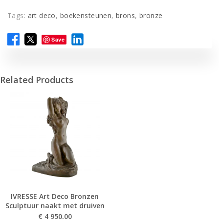
Tags:
art deco
,
boekensteunen
,
brons
,
bronze
Save
Related Products
IVRESSE Art Deco Bronzen
Sculptuur naakt met druiven
€
4 950,00