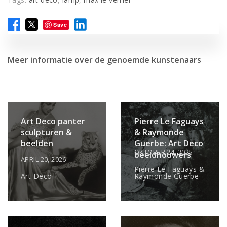
Save
Meer informatie over de genoemde kunstenaars
Art Deco panter
Pierre Le Faguays
sculpturen &
& Raymonde
beelden
Guerbe: Art Deco
OKTOBER 24, 2025
beeldhouwers
APRIL 20, 2026
Pierre Le Faguays &
Art Deco
Raymonde Guerbe