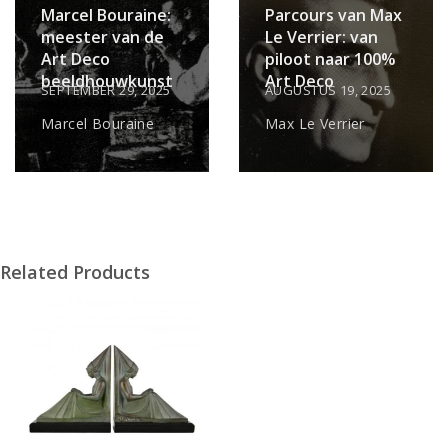
Marcel Bouraine:
Parcours van Max
meester van de
Le Verrier: van
Art Deco
piloot naar 100%
beeldhouwkunst
Art Deco
SEPTEMBER 29, 2025
AUGUSTUS 19, 2025
Marcel Bouraine
Max Le Verrier
Related Products