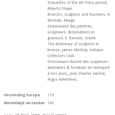
Statuettes of the Art Deco period,
Alberto Shayo.
Bronzes, sculptors and founders, H.
Berman, Abage.
Dictionnaire des peintres,
sculpteurs, dessinateurs et
graveurs, E. Benezit, Gründ.
The dictionary of sculptors in
bronze, James Mackay, Antique
Collectors Club.
Dictionnaire illustré des sculpteurs
animaliers & fondeurs de l’antiquité
à nos jours, Jean Charles Hachet,
Argus Valentines.
Verzending Europa
110
Wereldwijd verzenden
145
Tags:
art deco
,
lamp
,
max le verrier